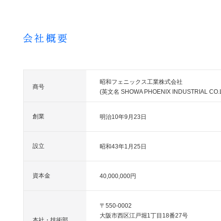
昭和フェニックス工業株式会社
商号
(英文名 SHOWA PHOENIX INDUSTRIAL CO.L
創業
明治10年9月23日
設立
昭和43年1月25日
資本金
40,000,000円
〒550-0002
大阪市西区江戸堀1丁目18番27号
本社・技術部