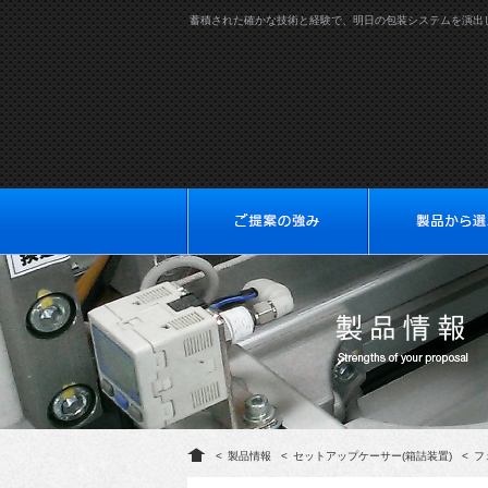
蓄積された確かな技術と経験で、明日の包装システムを演出
<
製品情報
<
セットアップケーサー(箱詰装置)
<
フ