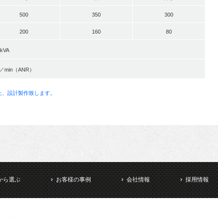
500
350
300
200
160
80
kVA
L／min（ANR）
上、設計製作致します。
から選ぶ
お客様の事例
会社情報
採用情報