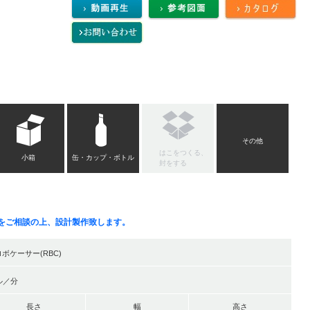
その他
はこをつくる、
小箱
缶・カップ・ボトル
封をする
をご相談の上、設計製作致します。
ボケーサー(RBC)
ル／分
長さ
幅
高さ