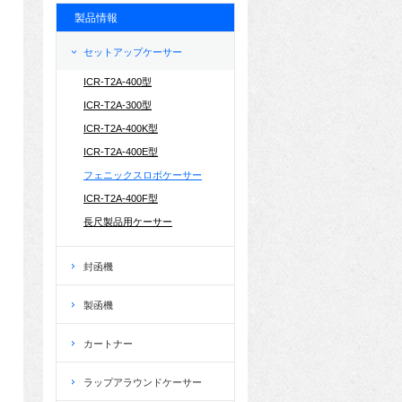
製品情報
セットアップケーサー
ICR-T2A-400型
ICR-T2A-300型
ICR-T2A-400K型
ICR-T2A-400E型
フェニックスロボケーサー
ICR-T2A-400F型
長尺製品用ケーサー
封函機
製函機
カートナー
ラップアラウンドケーサー