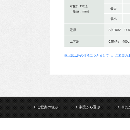
対象ｹｰｽ寸法
最大
（単位：mm）
最小
電源
3相200V 14.0
エア源
0.5MPa 400
※上記以外の仕様につきましても、ご相談の
ご提案の強み
製品から選ぶ
目的