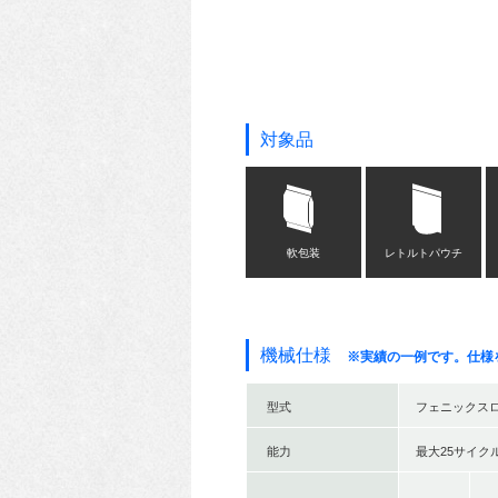
対象品
軟包装
レトルトパウチ
機械仕様
※実績の一例です。仕様
型式
フェニックスロ
能力
最大25サイク